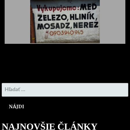
NAJNOVŠIE ČLÁNKY