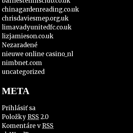
barnestennisclub.co.uk
chinagardenreading.co.uk
chrisdaviesmep.org.uk
limavadyunitedfc.co.uk
lizjamieson.co.uk
Nezaradené
nieuwe online casino_nl
nimbnet.com
uncategorized
META
Prihlásiť sa
Položky
RSS
2.0
Komentáre v
RSS