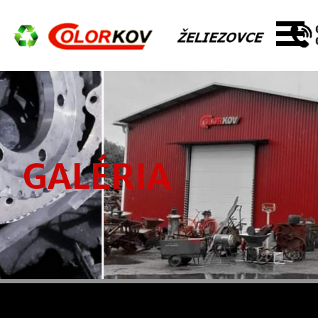
GALÉRIA