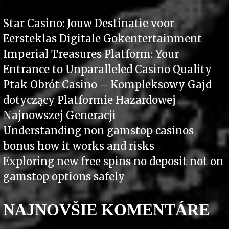
Star Casino: Jouw Destinatie voor
Eersteklas Digitale Gokentertainment
Imperial Treasures Platform: Your
Entrance to Unparalleled Casino Quality
Ptak Obrót Casino – Kompleksowy Gajd
dotyczący Platformie Hazardowej
Najnowszej Generacji
Understanding non gamstop casinos
bonus how it works and risks
Exploring new free spins no deposit not on
gamstop options safely
NAJNOVŠIE KOMENTÁRE