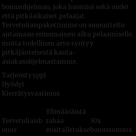
bonusohjelman, joka huomioi sekä uudet
että pitkäaikaiset pelaajat.
Tervetuliaispakettimme on suunniteltu
antamaan erinomainen alku pelaamiselle,
mutta todellinen arvo syntyy
pitkäjänteisestä kanta-
asiakasohjelmastamme.
Tarjoustyyppi
Hyödyt
Kierrätysvaatimus
Ylimääräistä
Tervetuliaisb
rahaa
30x
onus
ensitalletukse
bonussumma