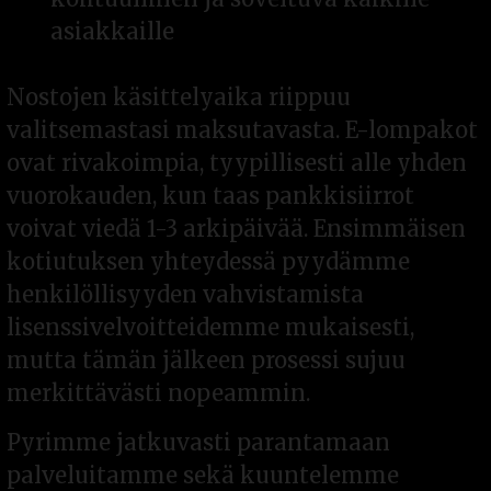
asiakkaille
Nostojen käsittelyaika riippuu
valitsemastasi maksutavasta. E-lompakot
ovat rivakoimpia, tyypillisesti alle yhden
vuorokauden, kun taas pankkisiirrot
voivat viedä 1-3 arkipäivää. Ensimmäisen
kotiutuksen yhteydessä pyydämme
henkilöllisyyden vahvistamista
lisenssivelvoitteidemme mukaisesti,
mutta tämän jälkeen prosessi sujuu
merkittävästi nopeammin.
Pyrimme jatkuvasti parantamaan
palveluitamme sekä kuuntelemme