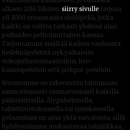
vaatimuksia kuunnellen jo vuodesta
alkaen 2016 lähtien.
siirry sivulle
tarjoaa
yli 3000 erinomaista slottipeliä, jotka
kaikki on valittu tarkasti yhdessä alan
parhaiden pelitoimittajien kanssa.
Tarjontamme sisältää kaiken vanhoista
hedelmäpeleistä nykyaikaisiin
videopeliautomaatteihin, live-
kasinopeleihin että jackpot-peleihin.
Sivustomme on rakennettu toimimaan
saumattomasti saumattomasti kaikilla
päätelaitteilla. Älypuhelimella,
tablettitietokoneella tai tietokoneella
pelaaminen on aina yhtä vaivatonta, sillä
hyödynnämme mukautuvaa tekniikkaa,