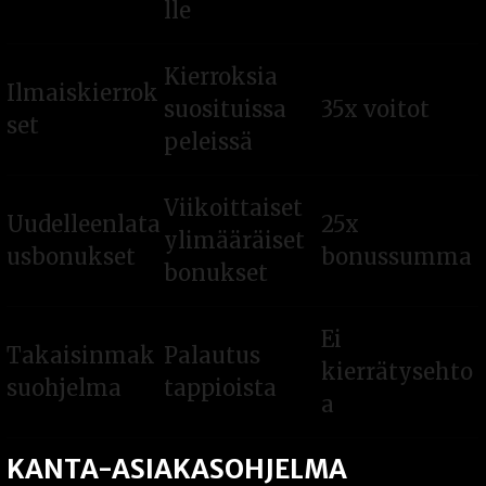
lle
Kierroksia
Ilmaiskierrok
suosituissa
35x voitot
set
peleissä
Viikoittaiset
Uudelleenlata
25x
ylimääräiset
usbonukset
bonussumma
bonukset
Ei
Takaisinmak
Palautus
kierrätysehto
suohjelma
tappioista
a
KANTA-ASIAKASOHJELMA