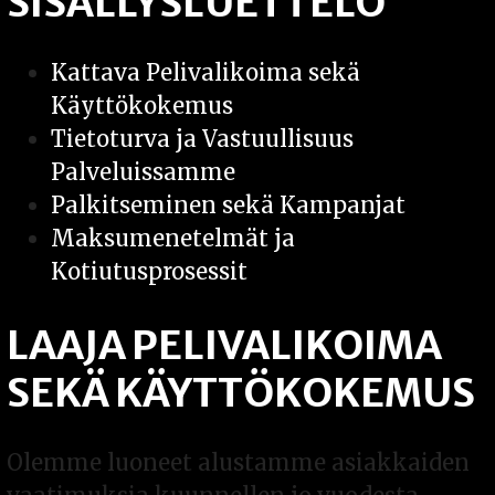
SISÄLLYSLUETTELO
Kattava Pelivalikoima sekä
Käyttökokemus
Tietoturva ja Vastuullisuus
Palveluissamme
Palkitseminen sekä Kampanjat
Maksumenetelmät ja
Kotiutusprosessit
LAAJA PELIVALIKOIMA
SEKÄ KÄYTTÖKOKEMUS
Olemme luoneet alustamme asiakkaiden