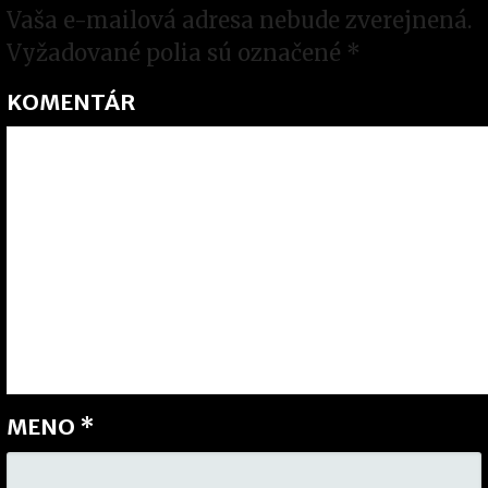
G
Vaša e-mailová adresa nebude zverejnená.
Á
Vyžadované polia sú označené
*
C
KOMENTÁR
I
A
V
Č
L
Á
N
MENO
*
K