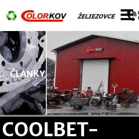
S
k
i
p
t
o
c
o
n
t
ČLÁNKY
e
n
t
COOLBET-