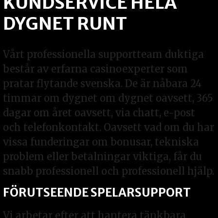
KUNDSERVICE HELA
DYGNET RUNT
Vårt professionella supportteam duktiga
består av erfarna casinoexperter som
pratar flytande svenska. De är nåbara 24
timmar om dygnet om dygnet oavsett, 365
dagar om året oavsett, via chatt, e-post
och telefonkontakt. Oavsett vad om du har
vissa funderingar om bonusar, tekniska
problem eller betalningar viktiga, får du
snabb professionell och professionell hjälp.
FÖRUTSEENDE SPELARSUPPORT
Vi arbetar efter att hantera tänkbara