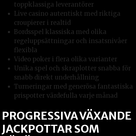
toppklassiga leverantörer
Live casino autentiskt med riktiga
croupierer i realtid
Bordsspel klassiska med olika
regeluppsättningar och insatsnivåer
flexibla
Video poker i flera olika varianter
Unika spel och skraplotter snabba för
snabb direkt underhållning
Turneringar med generösa fantastiska
prispotter värdefulla varje månad
PROGRESSIVA VÄXANDE
JACKPOTTAR SOM