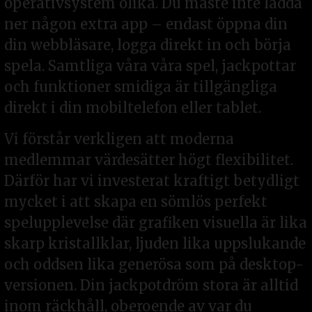
operativsystem olika. Du måste inte ladda
ner någon extra app – endast öppna din
din webbläsare, logga direkt in och börja
spela. Samtliga våra våra spel, jackpottar
och funktioner smidiga är tillgängliga
direkt i din mobiltelefon eller tablet.
Vi förstår verkligen att moderna
medlemmar värdesätter högt flexibilitet.
Därför har vi investerat kraftigt betydligt
mycket i att skapa en sömlös perfekt
spelupplevelse där grafiken visuella är lika
skarp kristallklar, ljuden lika uppslukande
och oddsen lika generösa som på desktop-
versionen. Din jackpotdröm stora är alltid
inom räckhåll, oberoende av var du