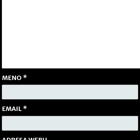
A
V
Č
L
Á
N
MENO
*
K
U
EMAIL
*
ADRESA WEBU