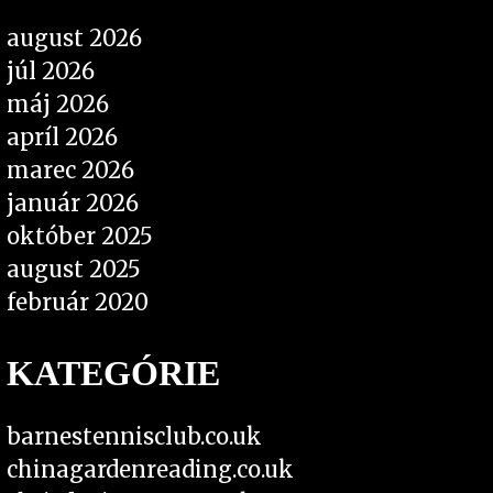
august 2026
júl 2026
máj 2026
apríl 2026
marec 2026
január 2026
október 2025
august 2025
február 2020
KATEGÓRIE
barnestennisclub.co.uk
chinagardenreading.co.uk