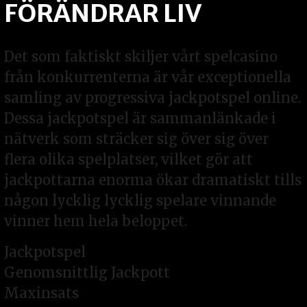
FÖRÄNDRAR LIV
Det som faktiskt skiljer vårt spelcasino
från konkurrenterna är vår exceptionella
samling av progressiva jackpotspel online.
Dessa jackpotspel är sammanlänkade i
nätverk som sträcker sig över sig över
flera olika spelplatser, vilket gör att
jackpottarna enorma ökar dramatiskt tills
någon lycklig lycklig spelare vinnande
vinner hem hela beloppet.
Jackpotspel
Genomsnittlig Jackpott
Maxinsats