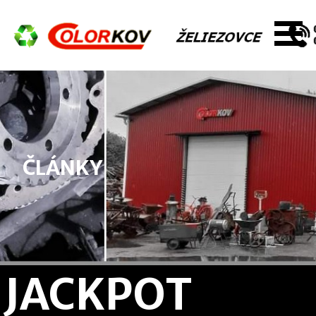
S
k
i
p
t
o
c
o
n
t
ČLÁNKY
e
n
t
JACKPOT