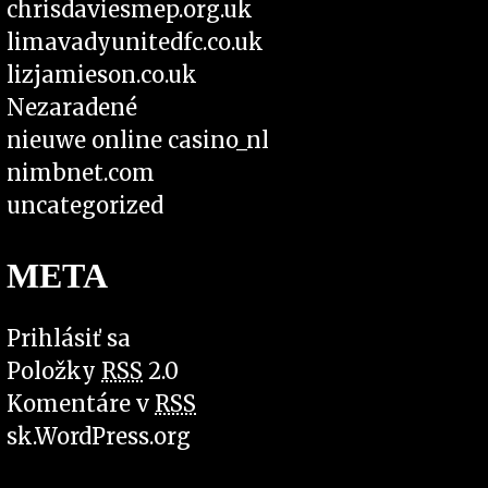
chrisdaviesmep.org.uk
limavadyunitedfc.co.uk
lizjamieson.co.uk
Nezaradené
nieuwe online casino_nl
nimbnet.com
uncategorized
META
Prihlásiť sa
Položky
RSS
2.0
Komentáre v
RSS
sk.WordPress.org