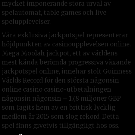
mycket imponerande stora urval av
spelautomat, table games och live
spelupplevelser.
Våra exklusiva jackpotspel representerar
höjdpunkten av casinoupplevelsen online.
Mega Moolah jackpot, ett av världens
mest kända berömda progressiva växande
jackpotspel online, innehar stolt Guinness
Världs Record för den största någonsin
online casino casino-utbetalningen
någonsin någonsin – 17,8 miljoner GBP
som tagits hem av en brittisk lycklig
medlem år 2015 som slog rekord. Detta
spel finns givetvis tillgängligt hos oss.