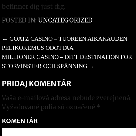
befinner dig just dig.
POSTED IN:
UNCATEGORIZED
N
← GOATZ CASINO – TUOREEN AIKAKAUDEN
PELIKOKEMUS ODOTTAA
A
MILLIONER CASINO – DITT DESTINATION FÖR
V
STORVINSTER OCH SPÄNNING →
I
PRIDAJ KOMENTÁR
G
Vaša e-mailová adresa nebude zverejnená.
Á
Vyžadované polia sú označené
*
C
KOMENTÁR
I