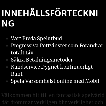
INNEHÅLLSFÖRTECKNI
NG
Vårt Breda Spelutbud
Progressiva Pottvinster som Förändrar
totalt Liv
Säkra Betalningsmetoder
Kundservice Dygnet kontinuerligt
Runt
Spela Varsomhelst online med Mobil
Välkommen hit till en fantastisk spelvärld
där drömmar verkligen blir verklighet och