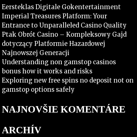
Eersteklas Digitale Gokentertainment
Imperial Treasures Platform: Your
Entrance to Unparalleled Casino Quality
Ptak Obrót Casino – Kompleksowy Gajd
dotyczący Platformie Hazardowej
Najnowszej Generacji
Understanding non gamstop casinos
bonus how it works and risks
Exploring new free spins no deposit not on
gamstop options safely
NAJNOVŠIE KOMENTÁRE
ARCHÍV