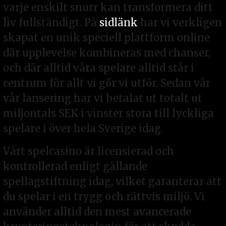
varje enskilt snurr kan transformera ditt
liv fullständigt. På
sidlänk
har vi verkligen
skapat en unik speciell plattform online
där upplevelse kombineras med chanser,
och där alltid våra spelare alltid står i
centrum för allt vi gör vi utför. Sedan vår
vår lansering har vi betalat ut totalt ut
miljontals SEK i vinster stora till lyckliga
spelare i över hela Sverige idag.
Vårt spelcasino är licensierad och
kontrollerad enligt gällande
spellagstiftning idag, vilket garanterar att
du spelar i en trygg och rättvis miljö. Vi
använder alltid den mest avancerade